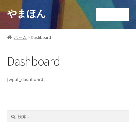
やまほん
ナ
コ
メニュー
ビ
ン
ゲ
テ
ホーム
ー
ン
ホーム
Dashboard
シ
ツ
ブログ
ョ
へ
Dashboard
ン
ス
ショップ
へ
キ
ス
ッ
カート
[wpuf_dashboard]
キ
プ
ッ
マイアカウント
プ
お問い合わせ
検
索: