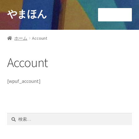
やまほん
ナ
コ
メニュー
ビ
ン
ゲ
テ
ホーム
ー
ン
ホーム
Account
シ
ツ
ブログ
ョ
へ
Account
ン
ス
ショップ
へ
キ
ス
ッ
カート
[wpuf_account]
キ
プ
ッ
マイアカウント
プ
お問い合わせ
検
索: